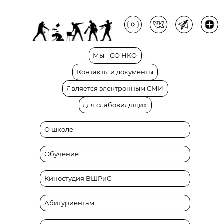
Мы
-
СО
НКО
Контакты
и
документы
Является
электронным
СМИ
для
слабовидящих
О школе
Обучение
Киностудия ВШРиС
Абитуриентам