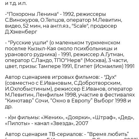
и т.д. и.п.
-"Похороны Ленина" - 1992, режиссеры
С.Винокуров, О.Тепцов, оператор М.Левитин,
видео, 52 мин, на англ.яз., "Scale", продюсер
Д.Хэкенберг
- "Русские ушли" (о маленьком туркменском
поселке Кызыл-Кая около психбольницы и
уранового рудника) - 1991, режиссер А.Гутман,
оператор С.Ландо, ТПО"Нерв" (Москва), 3 части,
цвет, призы: Тампере 1991, Египет (Исмаилия) 1991
Автор сценариев игровых фильмов: - "Дух"
(совместно с Е.Ивановым, С.Добротворским,
И.Охлобыстиным), режиссер Е.Иванов, оператор
М.Левитин, Ленфильм 1998, участие в фестивалях
“Кинотавр” Сочи, “Окно в Европу” Выборг 1998 и
др.
- к\м фильмы: «Жених», «Доярки», «Штраф», «Дед»,
«Пилоты» - канал «Звезда», 2007
Автор сценария ТВ-сериалов: - “Время любить”