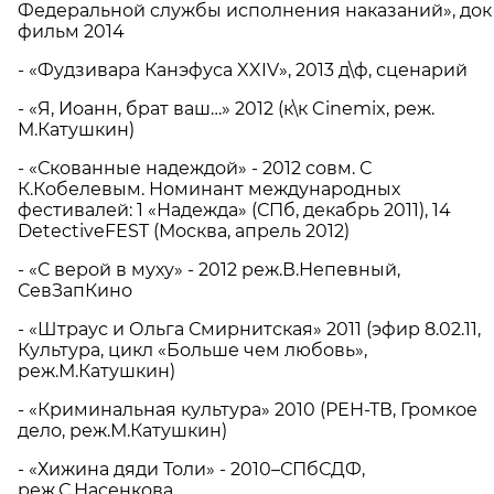
Федеральной службы исполнения наказаний», док
фильм 2014
- «Фудзивара Канэфуса XXIV», 2013 д\ф, сценарий
- «Я, Иоанн, брат ваш…» 2012 (к\к Cinemix, реж.
М.Катушкин)
- «Скованные надеждой» - 2012 совм. С
К.Кобелевым. Номинант международных
фестивалей: 1 «Надежда» (СПб, декабрь 2011), 14
DetectiveFEST (Москва, апрель 2012)
- «С верой в муху» - 2012 реж.В.Непевный,
СевЗапКино
- «Штраус и Ольга Смирнитская» 2011 (эфир 8.02.11,
Культура, цикл «Больше чем любовь»,
реж.М.Катушкин)
- «Криминальная культура» 2010 (РЕН-ТВ, Громкое
дело, реж.М.Катушкин)
- «Хижина дяди Толи» - 2010–СПбСДФ,
реж.С.Насенкова.