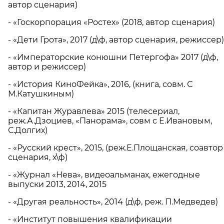
автор сценария)
- «Госкорпорация «Ростех» (2018, автор сценария)
- «Дети Грота», 2017 (д\ф, автор сценария, режиссер)
- «Императорские конюшни Петергофа» 2017 (д\ф,
автор и режиссер)
- «История КиноФейка», 2016, (книга, совм. С
М.Катушкиным)
- «Капитан Журавлева» 2015 (телесериал,
реж.А.Дзоциев, «Панорама», совм с Е.Ивановым,
С.Долгих)
- «Русский крест», 2015, (реж.Е.Площанская, соавтор
сценария, х\ф)
- «Журнал «Нева», видеоальманах, ежегодные
выпуски 2013, 2014, 2015
- «Другая реальность», 2014 (д\ф, реж. П.Медведев)
- «Институт повышения квалификации