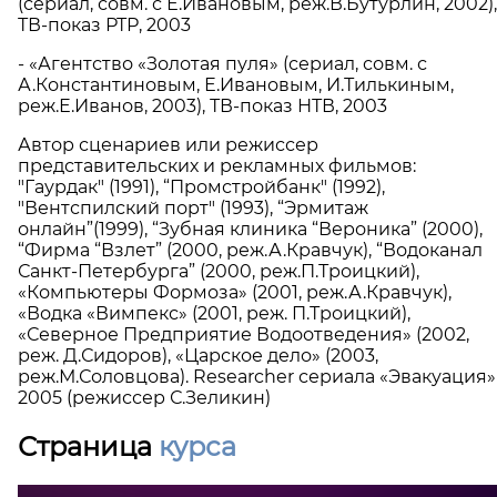
(сериал, совм. с Е.Ивановым, реж.В.Бутурлин, 2002),
ТВ-показ РТР, 2003
- «Агентство «Золотая пуля» (сериал, совм. с
А.Константиновым, Е.Ивановым, И.Тилькиным,
реж.Е.Иванов, 2003), ТВ-показ НТВ, 2003
Автор сценариев или режиссер
представительских и рекламных фильмов:
"Гаурдак" (1991), “Промстройбанк" (1992),
"Вентспилский порт" (1993), “Эрмитаж
онлайн”(1999), “Зубная клиника “Вероника” (2000),
“Фирма “Взлет” (2000, реж.А.Кравчук), “Водоканал
Санкт-Петербурга” (2000, реж.П.Троицкий),
«Компьютеры Формоза» (2001, реж.А.Кравчук),
«Водка «Вимпекс» (2001, реж. П.Троицкий),
«Северное Предприятие Водоотведения» (2002,
реж. Д.Сидоров), «Царское дело» (2003,
реж.М.Соловцова). Researcher сериала «Эвакуация»
2005 (режиссер С.Зеликин)
Страница
курса