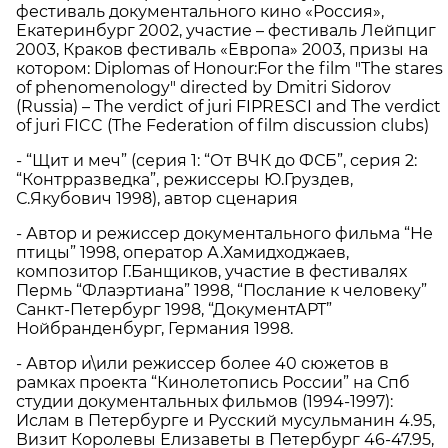
фестиваль документального кино «Россия»,
Екатеринбург 2002, участие – фестиваль Лейпциг
2003, Краков фестиваль «Европа» 2003, призы на
котором: Diplomas of Honour:For the film "The stares
of phenomenology" directed by Dmitri Sidorov
(Russia) – The verdict of juri FIPRESCI and The verdict
of juri FICC (The Federation of film discussion clubs)
- “Щит и меч” (серия 1: “От ВЧК до ФСБ”, серия 2:
“Контрразведка”, режиссеры Ю.Груздев,
С.Якубович 1998), автор сценария
- Автор и режиссер документального фильма “Не
птицы” 1998, оператор А.Хамидходжаев,
композитор Г.Банщиков, участие в фестивалях
Пермь “Флаэртиана” 1998, “Послание к человеку”
Санкт-Петербург 1998, “ДокументАРТ”
Нойбранденбург, Германия 1998.
- Автор и\или режиссер более 40 сюжетов в
рамках проекта “Кинолетопись России” на Спб
студии документальных фильмов (1994-1997):
Ислам в Петербурге и Русский мусульманин 4.95,
Визит Королевы Елизаветы в Петербург 46-47.95,