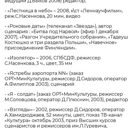
ведущий Д.Быков 2008) редактор,
- «Лестница в небо» – 2008, к\ст «Леннаучфильм»,
реж.С.Насенкова, 20 мин, видео
- «Роковые даты» (телеканал «Звезда»), автор
сценария : «Битва под Нарвой» (эфир 1 декабря
2007), «Разгон Учредительного собрания», «Тадеуш
Костюшко и три раздела Польши», «Навечное»
присоединение Финляндии».
- «Изолятор» – 2006, СПбСДФ, режиссер
С.Насенкова, 3 ч., цвет, 35 мм
- «Ястребы аэропорта NN» (заказ
ОРТ+МинКультуры, режиссер Д.Сидоров, оператор
А.Филиппов 2003), сценарий
- «Я - солдат» (заказ ОРТ+МинКультуры, режиссер
М.Соловцова, оператор Д.Плюснин, 2003), редактор
- «Взгляды»– 2002, режиссер Д.Сидоров, оператор
А.Хамидходжаев, 52 минуты, цвет, показ ТВ-канал
«Культура» октябрь 2003, приз Высших курсов
сценаристов и режиссеров им.Л.Гуревича,