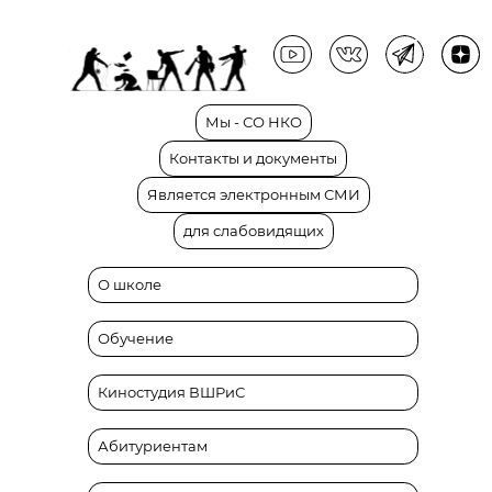
Мы
-
СО
НКО
Контакты
и
документы
Является
электронным
СМИ
для
слабовидящих
О школе
Обучение
Киностудия ВШРиС
Абитуриентам