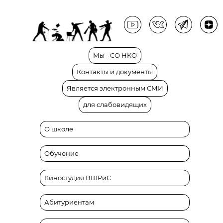
Мы
-
СО
НКО
Контакты
и
документы
Является
электронным
СМИ
для
слабовидящих
О школе
Обучение
Киностудия ВШРиС
Абитуриентам