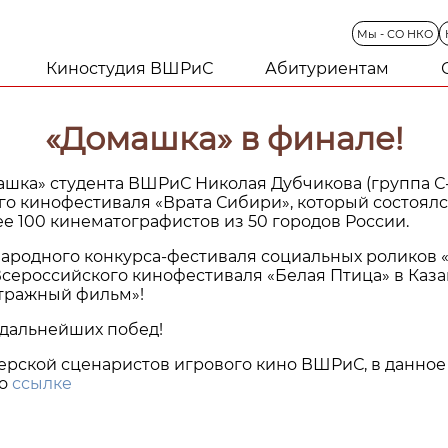
Мы
-
СО
НКО
Киностудия ВШРиС
Абитуриентам
«Домашка» в финале!
ка» студента ВШРиС Николая Дубчикова (группа С-
о кинофестиваля «Врата Сибири», который состоялс
е 100 кинематографистов из 50 городов России.
народного конкурса-фестиваля социальных роликов 
I Всероссийского кинофестиваля «Белая Птица» в Каз
тражный фильм»!
дальнейших побед!
ерской сценаристов игрового кино ВШРиС, в данное
по
ссылке