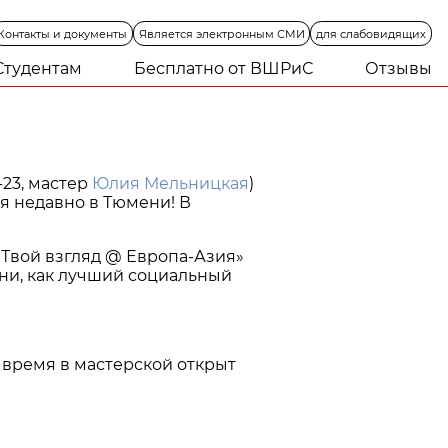
Контакты
и
документы
Является
электронным
СМИ
для
слабовидящих
Студентам
Бесплатно от ВШРиС
Отзывы
23, мастер
Юлия Мельницкая
)
я недавно в Тюмени! В
«Твой взгляд @ Европа-Азия»
ани, как лучший социальный
 время в мастерской открыт