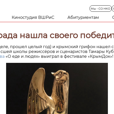
Мы
-
СО
НКО
Киностудия ВШРиС
Абитуриентам
рада нашла своего победит
деле, прошел целый год) и крымский грифон нашел с
ысшей школы режиссёров и сценаристов Тамары Куба
ва
«О еде и людях» выиграл в фестивале «КрымДок»! 