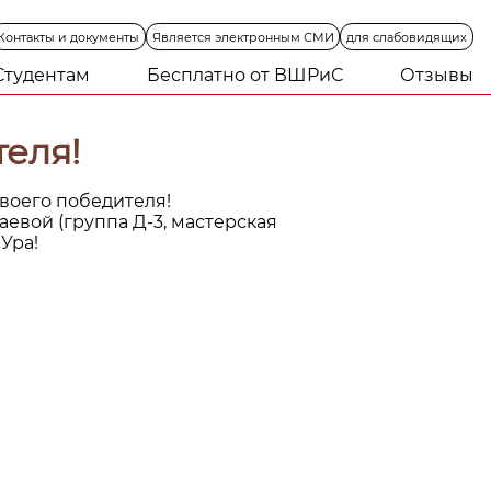
Контакты
и
документы
Является
электронным
СМИ
для
слабовидящих
Студентам
Бесплатно от ВШРиС
Отзывы
еля!
воего победителя!
евой (группа Д-3, мастерская
Ура!