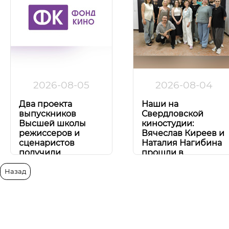
2026-08-05
2026-08-04
Два проекта
Наши на
выпускников
Свердловской
Высшей школы
киностудии:
режиссеров и
Вячеслав Киреев и
сценаристов
Наталия Нагибина
получили
прошли в
поддержку Фонда
Сценарную
кино!
лабораторию!
Назад