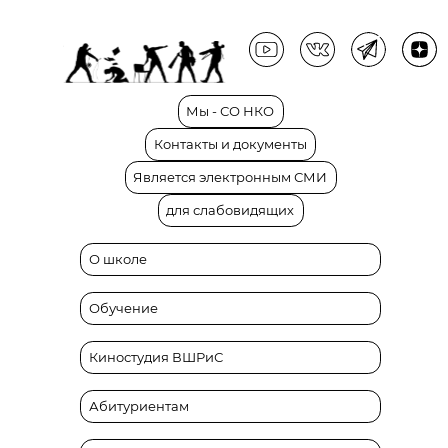
Мы
-
СО
НКО
Контакты
и
документы
Является
электронным
СМИ
для
слабовидящих
О школе
Обучение
Киностудия ВШРиС
Абитуриентам