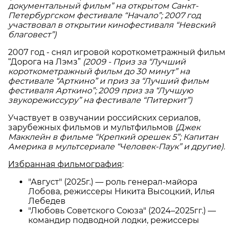
документальный фильм” на открытом Санкт-
Петербургском фестивале “Начало”; 2007 год
участвовал в открытии кинофестиваля “Невский
благовест”)
2007 год - снял игровой короткометражный фильм
“Дорога на Лэмз”
(2009 - Приз за “Лучший
короткометражный фильм до 30 минут” на
фестивале “Арткино” и приз за “Лучший фильм
фестиваля Арткино”; 2009 приз за “Лучшую
звукорежиссуру” на фестивале “Питеркит”)
Участвует в озвучании российских сериалов,
зарубежных фильмов и мультфильмов
(Джек
Макклейн в фильме “Крепкий орешек 5”; Капитан
Америка в мультсериале “Человек-Паук” и другие).
Избранная фильмография
:
"Август"
(2025г.) — роль генерал-майора
Лобова, режиссеры Никита Высоцкий, Илья
Лебедев
"Любовь Советского Союза"
(2024–2025гг.) —
командир подводной лодки, режиссеры