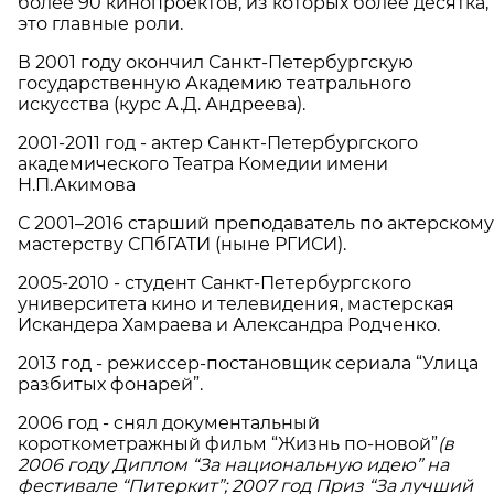
более 90 кинопроектов, из которых более десятка,
это главные роли.
В 2001 году окончил Санкт-Петербургскую
государственную Академию театрального
искусства (курс А.Д. Андреева).
2001-2011 год - актер Санкт-Петербургского
академического Театра Комедии имени
Н.П.Акимова
С 2001–2016 старший преподаватель по актерскому
мастерству СПбГАТИ (ныне РГИСИ).
2005-2010 - студент Санкт-Петербургского
университета кино и телевидения, мастерская
Искандера Хамраева и Александра Родченко.
2013 год - режиссер-постановщик сериала “Улица
разбитых фонарей”.
2006 год - снял документальный
короткометражный фильм “Жизнь по-новой”
(в
2006 году Диплом “За национальную идею” на
фестивале “Питеркит”; 2007 год Приз “За лучший