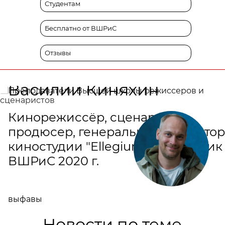
Студентам
Бесплатно от ВШРиС
Отзывы
Василий Киняхин
Кинорежиссёр, сценарист,
продюсер, генеральный директор
киностудии "Ellegium", выпускник
ВШРиС 2020 г.
выфавы
Новости по теме