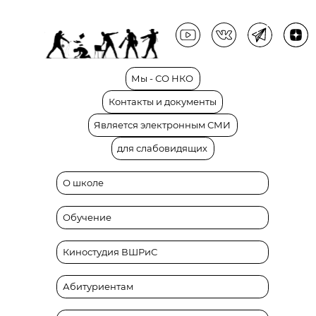
Мы
-
СО
НКО
Контакты
и
документы
Является
электронным
СМИ
для
слабовидящих
О школе
Обучение
Киностудия ВШРиС
Абитуриентам