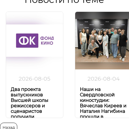
2026-08-05
2026-08-04
Два проекта
Наши на
выпускников
Свердловской
Высшей школы
киностудии:
режиссеров и
Вячеслав Киреев и
сценаристов
Наталия Нагибина
получили
прошли в
поддержку Фонда
Сценарную
кино!
лабораторию!
Назад