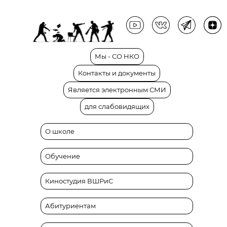
Мы
-
СО
НКО
Контакты
и
документы
Является
электронным
СМИ
для
слабовидящих
О школе
Обучение
Киностудия ВШРиС
Абитуриентам