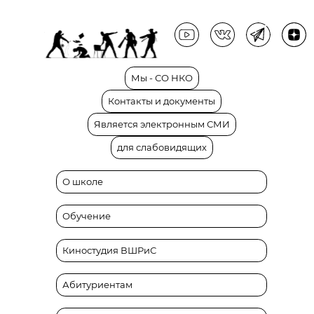
Мы
-
СО
НКО
Контакты
и
документы
Является
электронным
СМИ
для
слабовидящих
О школе
Обучение
Киностудия ВШРиС
Абитуриентам