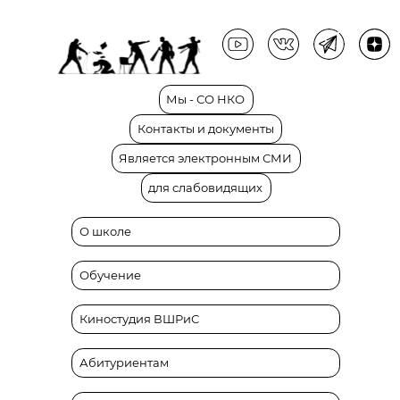
Мы
-
СО
НКО
Контакты
и
документы
Является
электронным
СМИ
для
слабовидящих
О школе
Обучение
Киностудия ВШРиС
Абитуриентам