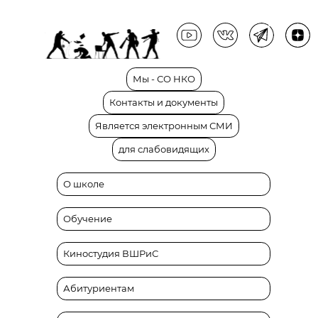
Мы
-
СО
НКО
Контакты
и
документы
Является
электронным
СМИ
для
слабовидящих
О школе
Обучение
Киностудия ВШРиС
Абитуриентам