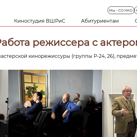
Мы
-
СО
НКО
Киностудия ВШРиС
Абитуриентам
Работа режиссера с актеро
стерской кинорежиссуры (группы Р-24, 26), предмет