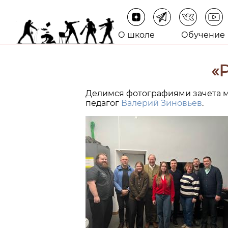
О школе
Обучение
«
Делимся фотографиями зачета ма
педагог
Валерий Зиновьев
.