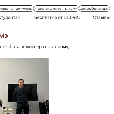
Контакты
и
документы
Является
электронным
СМИ
для
слабовидящих
Студентам
Бесплатно от ВШРиС
Отзывы
м»
 «Работа режиссера с актером»,