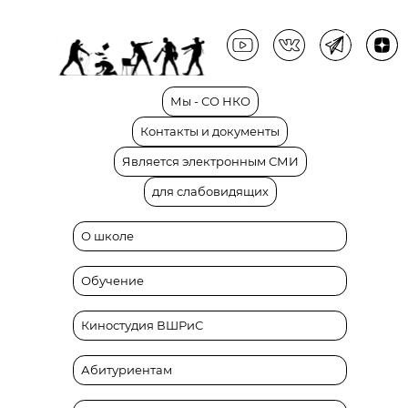
Мы
-
СО
НКО
Контакты
и
документы
Является
электронным
СМИ
для
слабовидящих
О школе
Обучение
Киностудия ВШРиС
Абитуриентам