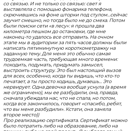
со связью. И не только со связью: свет я
выставляла с помощью фонарика телефона,
скрючившись на фоне шторки под стулом…сейчас
звучит смешно, но тогда было не до смеха. Потом
были поиски сети «в лесу»: я прошла два
километра пешком до остановки, где мне
наконец-то удалось все отправить. На очном
этапе мы в аудитории за пять часов должны были
написать пятиминутную короткометражку на
заданную тему. Для меня это обычно самая
трудоемкая часть, требующая много времени:
походить, подумать, придумать замысел,
выстроить структуру. Это был настоящий вызов
для всех, особенно, когда ты видишь, что кто-то
печатает, а ты просто ходишь, думаешь… Это
нервирует. Одна девочка вообще уснула (а время
же ограничено), мы ее разбудили, она, правда,
сначала убеждала нас, что не спала, но потом,
когда все закончилось, говорит «спасибо, ребят,
что вы меня разбудили». Кстати, она заняла
второе место))
Про реализацию сертификата. Сертификат можно
было потратить либо на образование, либо на