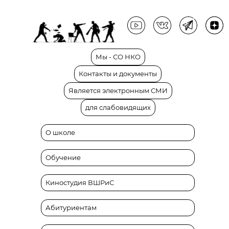
Мы
-
СО
НКО
Контакты
и
документы
Является
электронным
СМИ
для
слабовидящих
О школе
Обучение
Киностудия ВШРиС
Абитуриентам