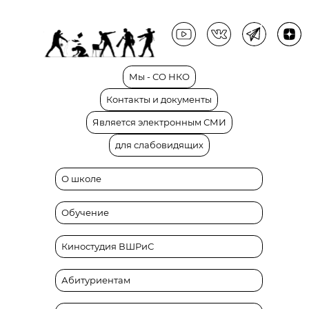
Мы
-
СО
НКО
Контакты
и
документы
Является
электронным
СМИ
для
слабовидящих
О школе
Обучение
Киностудия ВШРиС
Абитуриентам