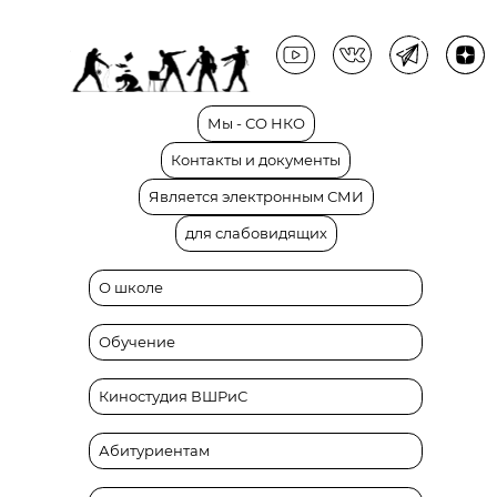
Мы
-
СО
НКО
Контакты
и
документы
Является
электронным
СМИ
для
слабовидящих
О школе
Обучение
Киностудия ВШРиС
Абитуриентам