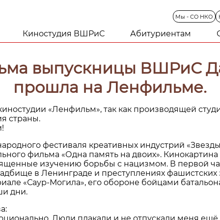
Мы
-
СО
НКО
Киностудия ВШРиС
Абитуриентам
ьма выпускницы ВШРиС Д
прошла на Ленфильме.
киностудии «Ленфильм», так как производящей студ
я страны.
!
ународного фестиваля креативных индустрий «Звезд
ьного фильма «Одна память на двоих». Кинокартина 
вященные изучению борьбы с нацизмом. В первой ча
дбище в Ленинграде и преступлениях фашистских з
иале «Саур-Могила», его обороне бойцами батальона 
и дни.
а:
ионально. Люди плакали и не отпускали меня ещё д