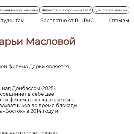
Контакты
и
документы
Является
электронным
СМИ
для
слабовидящих
Студентам
Бесплатно от ВШРиС
Отзывы
арьи Масловой
ией фильма Дарьи является
ы над Донбассом-2025»
соединяет в себе две
сти фильма рассказывается о
ахватчиков во время блокады.
«Восток» в 2014 году и
ва часа после показа».