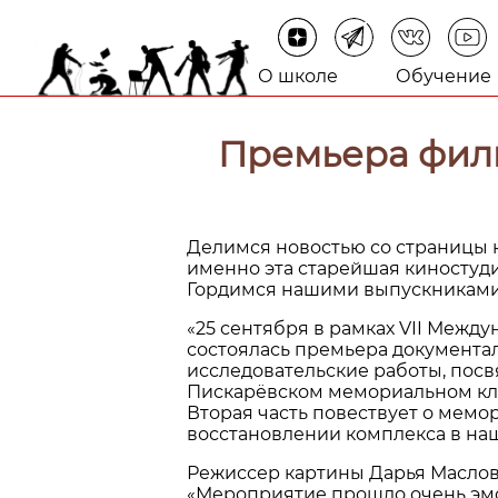
О школе
Обучение
Премьера фил
Делимся новостью со страницы 
именно эта старейшая киностуди
Гордимся нашими выпускниками
«25 сентября в рамках VII Межд
состоялась премьера документал
исследовательские работы, пос
Пискарёвском мемориальном кла
Вторая часть повествует о мемор
восстановлении комплекса в наш
Режиссер картины Дарья Маслов
«Мероприятие прошло очень эмоц