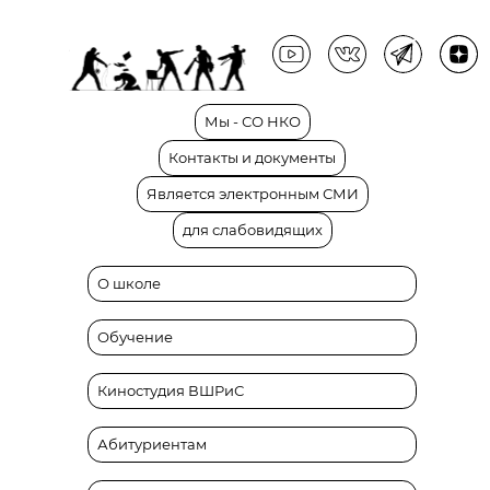
Мы
-
СО
НКО
Контакты
и
документы
Является
электронным
СМИ
для
слабовидящих
О школе
Обучение
Киностудия ВШРиС
Абитуриентам