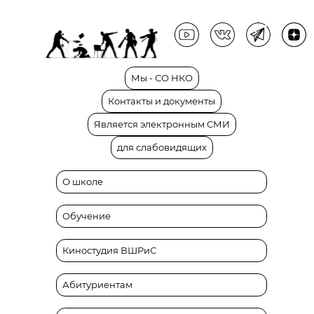
Мы
-
СО
НКО
Контакты
и
документы
Является
электронным
СМИ
для
слабовидящих
О школе
Обучение
Киностудия ВШРиС
Абитуриентам