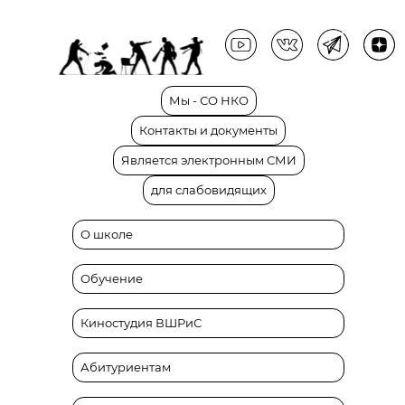
Мы
-
СО
НКО
Контакты
и
документы
Является
электронным
СМИ
для
слабовидящих
О школе
Обучение
Киностудия ВШРиС
Абитуриентам