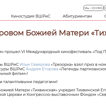
Мы
-
СО
НКО
Киностудия ВШРиС
Абитуриентам
ровом Божией Матери «Ти
ихвин прошел VI Международный кинофестиваль «Под
уры ВШРиС
Ильи Северова
«Трезорка» взял приз в ном
иссуры ВШРиС
Андрея Егорова
«Легенды партизанског
ьный фильм»!
и талантливыми педагогами!
ожией Матери «Тихвинская» учредил Тихвинской Еп
ной Церкви и Конгрессно-выставочным Фондом «Сев