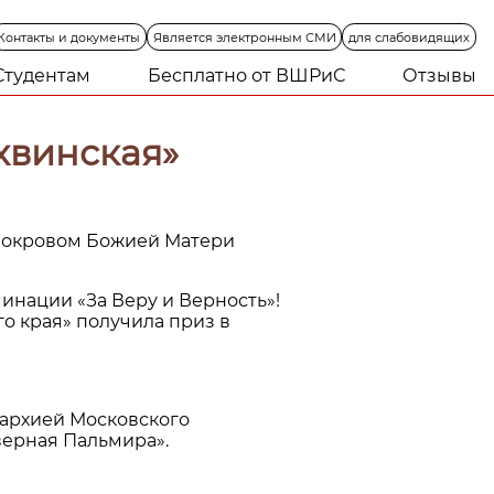
Контакты
и
документы
Является
электронным
СМИ
для
слабовидящих
Студентам
Бесплатно от ВШРиС
Отзывы
хвинская»
 Покровом Божией Матери
инации «За Веру и Верность»!
о края» получила приз в
архией Московского
ерная Пальмира».