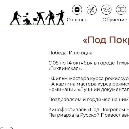
О школе
Обучение
«Под Пок
Победа! И не одна!
С 05 по 14 октября в городе Т
«Тихвинская».
- Фильм мастера курса режисс
- А картина мастера курса реж
номинации «Лучший документал
Поздравляем и гордимся нашим
Кинофестиваль «Под Покровом Б
Патриархата Русской Православ